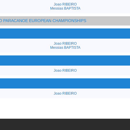
Joao RIBEIRO
Messias BAPTISTA
AND PARACANOE EUROPEAN CHAMPIONSHIPS
Joao RIBEIRO
Messias BAPTISTA
Joao RIBEIRO
Joao RIBEIRO