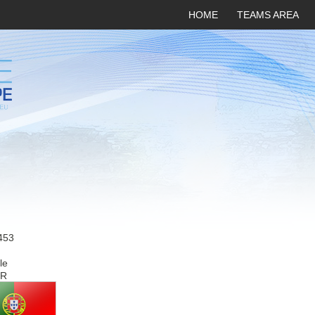
HOME
TEAMS AREA
453
le
R