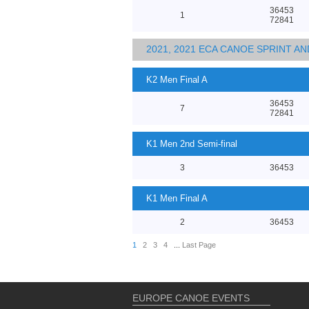
36453
1
72841
2021, 2021 ECA CANOE SPRINT 
K2 Men Final A
36453
7
72841
K1 Men 2nd Semi-final
3
36453
K1 Men Final A
2
36453
1
2
3
4
...
Last Page
EUROPE CANOE EVENTS