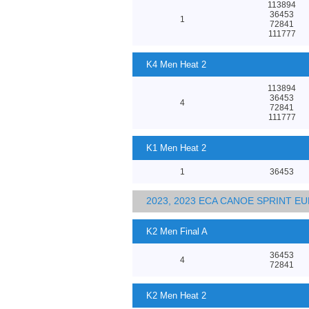
113894
36453
1
72841
111777
K4 Men Heat 2
113894
36453
4
72841
111777
K1 Men Heat 2
1
36453
2023, 2023 ECA CANOE SPRINT 
K2 Men Final A
36453
4
72841
K2 Men Heat 2