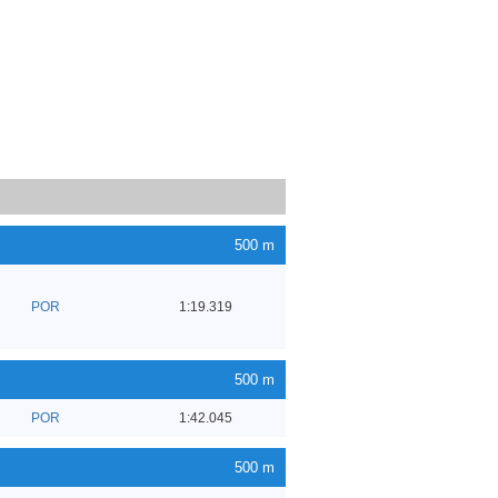
500 m
POR
1:19.319
500 m
POR
1:42.045
500 m