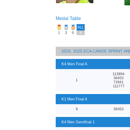
Medal Table
ALL
1
3
0
4
2025, 2025 ECA CANOE SPRINT 
K4 Men Final A
113894
36453
1
72841
111777
K1 Men Final A
9
36453
K4 Men Semifinal 1