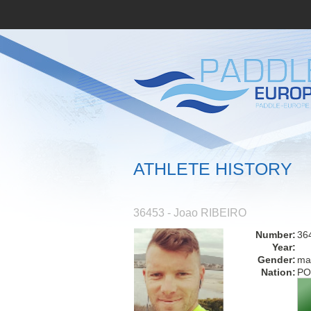
ATHLETE HISTORY
36453 - Joao RIBEIRO
Number:
36
Year:
Gender:
ma
Nation:
PO